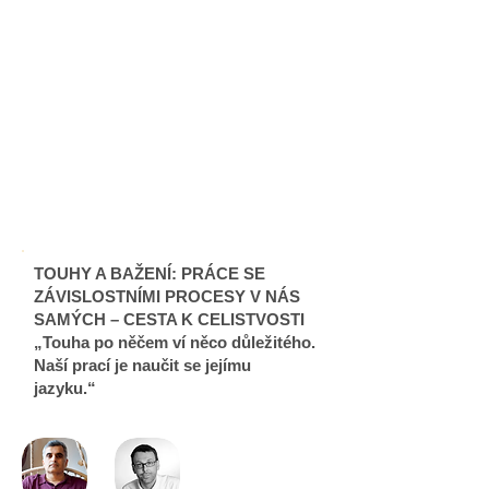
25. - 27.
září
2026
TOUHY A BAŽENÍ: PRÁCE SE
ZÁVISLOSTNÍMI PROCESY V NÁS
SAMÝCH – CESTA K CELISTVOSTI
„Touha po něčem ví něco důležitého.
Naší prací je naučit se jejímu
jazyku.“