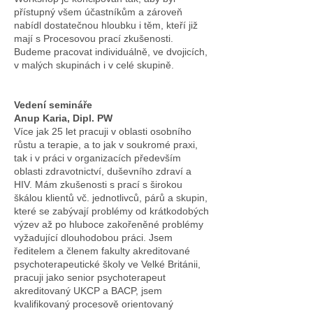
přístupný všem účastníkům a zároveň
nabídl dostatečnou hloubku i těm, kteří již
mají s Procesovou prací zkušenosti.
Budeme pracovat individuálně, ve dvojicích,
v malých skupinách i v celé skupině.
Vedení semináře
Anup Karia, Dipl. PW
Více jak 25 let pracuji v oblasti osobního
růstu a terapie, a to jak v soukromé praxi,
tak i v práci v organizacích především
oblasti zdravotnictví, duševního zdraví a
HIV. Mám zkušenosti s prací s širokou
škálou klientů vč. jednotlivců, párů a skupin,
které se zabývají problémy od krátkodobých
výzev až po hluboce zakořeněné problémy
vyžadující dlouhodobou práci. Jsem
ředitelem a členem fakulty akreditované
psychoterapeutické školy ve Velké Británii,
pracuji jako senior psychoterapeut
akreditovaný UKCP a BACP, jsem
kvalifikovaný procesově orientovaný