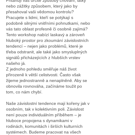
Přitahují vás určité způsoby chování, látky
nebo zážitky způsobem, který jako by
přesahoval vaši vědomou kontrolu?
Pracujete s lidmi, kteří se potýkají s
podobně silnými vnitřními pohnutkami, nebo
vás tato oblast profesně či osobně zajímá?
Tento workshop nabízí laskavý a zároveň
hluboký prostor pro zkoumání závislostních
tendencí – nejen jako problémů, které je
třeba odstranit, ale také jako smysluplných
signálů přicházejících z hlubších vrstev
našeho já.
Z jednoho pohledu směřuje náš život
přirozeně k větší celistvosti. Často však
žijeme jednostranně a nenaplněně. Aby se
obnovila rovnováha, začínáme toužit po
tom, co nám chybí.
Naše závislostní tendence mají kořeny jak v
osobním, tak v kolektivním poli. Závislost
není pouze individuálním příběhem – je
hluboce propojena s dynamikami v
rodinách, komunitách i širších kulturních
systémech. Budeme pracovat na všech