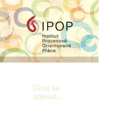
Dívej se
odjinud...