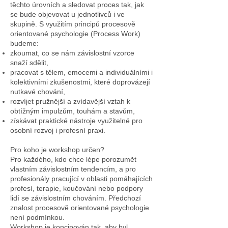
těchto úrovních a sledovat proces tak, jak
se bude objevovat u jednotlivců i ve
skupině. S využitím principů procesově
orientované psychologie (Process Work)
budeme:
zkoumat, co se nám závislostní vzorce
snaží sdělit,
pracovat s tělem, emocemi a individuálními i
kolektivními zkušenostmi, které doprovázejí
nutkavé chování,
rozvíjet pružnější a zvídavější vztah k
obtížným impulzům, touhám a stavům,
získávat praktické nástroje využitelné pro
osobní rozvoj i profesní praxi.
Pro koho je workshop určen?
Pro každého, kdo chce lépe porozumět
vlastním závislostním tendencím, a pro
profesionály pracující v oblasti pomáhajících
profesí, terapie, koučování nebo podpory
lidí se závislostním chováním. Předchozí
znalost procesově orientované psychologie
není podmínkou.
Workshop je koncipován tak, aby byl