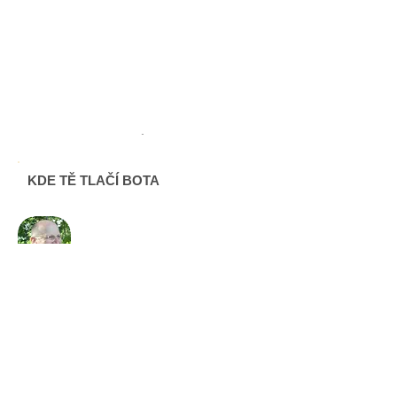
12.
listopad
2026
KDE TĚ TLAČÍ BOTA
Minisemináře s Ivanem
Verným
12. listopadu 2026,
17:30 - 20:00
Místo konání: Praha
Lektor:
Ivan VERNÝ,