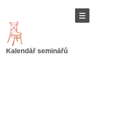
Kalendář seminářů
Skutečně neexistuje jiný
vůdce
než naše touhy a sny.
Zatímco se snažíme setrvávat
v iluzi,
že existuje někdo moudřejší,
větší nebo silnější, kdo by nás
vedl,
naším osudem je stát se
právě tím moudrým člověkem,
po jakém dychtíme.
Julie Diamond