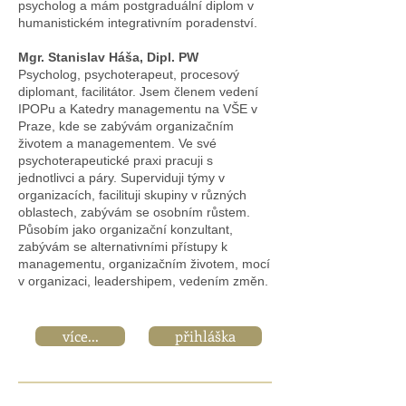
psycholog a mám postgraduální diplom v
humanistickém integrativním poradenství.
Mgr. Stanislav Háša, Dipl. PW
Psycholog, psychoterapeut, procesový
diplomant, facilitátor. Jsem členem vedení
IPOPu a Katedry managementu na VŠE v
Praze, kde se zabývám organizačním
životem a managementem. Ve své
psychoterapeutické praxi pracuji s
jednotlivci a páry. Superviduji týmy v
organizacích, facilituji skupiny v různých
oblastech, zabývám se osobním růstem.
Působím jako organizační konzultant,
zabývám se alternativními přístupy k
managementu, organizačním životem, mocí
v organizaci, leadershipem, vedením změn.
více...
přihláška