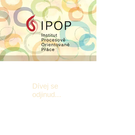
Dívej se
odjinud...