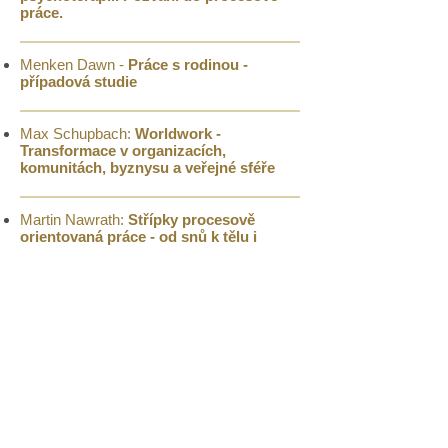
práce.
Menken Dawn -
Práce s rodinou -
případová studie
Max Schupbach:
Worldwork -
Transformace v organizacích,
komunitách, byznysu a veřejné sféře
Martin Nawrath:
Střípky procesově
orientovaná práce - od snů k tělu
i
světu
(pdf)
Arlene Audergon:
Kolektívna trauma
(pdf)
Martin Nawrath:
Klíčové aspekty
procesově orientované práce při
facilitaci skupin
(pdf)
Databáze zdrojů na webu slovenského