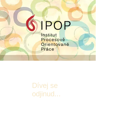
Dívej se
odjinud...