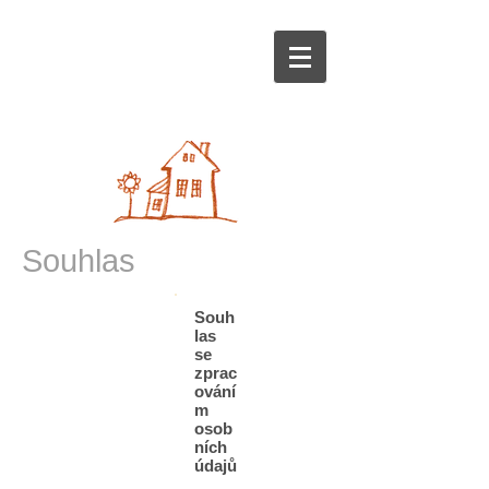
Souhlas
Souh
las
se
zprac
ování
m
osob
ních
údajů