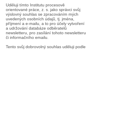
Uděluji tímto Institutu procesově
orientované práce, z. s. jako správci svůj
výslovný souhlas se zpracováním mých
uvedených osobních údajů, tj. jména,
příjmení a e-mailu, a to pro účely vytvoření
a udržování databáze odběratelů
newsletteru, pro zasílání tohoto newsletteru
či informačního emailu.
Tento svůj dobrovolný souhlas uděluji podle
článku 6 odst. 1 písm. a) Obecného
nařízení o ochraně osobních údajů
2016/679 na dobu 5 let. Jsem si vědom(a)
toho, že tento svůj souhlas mohu kdykoli
odvolat, požadovat přístup k mým osobním
údajům, jejich opravu nebo zpracování,
popřípadě omezení zpracování, a vznést
námitku proti zpracování, a to na na
adrese
info@processwork.cz
. Dále jsem si
vědom(a) toho, že mohu podat stížnost
proti zpracování mých osobních údajů u
Úřadu pro ochranu osobních údajů.
Poučení o Poučení o zpracování osobních
údajů naleznete
zde
.